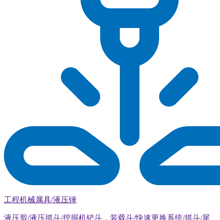
工程机械属具/液压锤
液压剪/液压抓斗/挖掘机铲斗，装载斗/快速更换系统/抓斗/尾