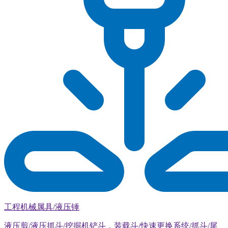
工程机械属具/液压锤
液压剪/液压抓斗/挖掘机铲斗，装载斗/快速更换系统/抓斗/尾