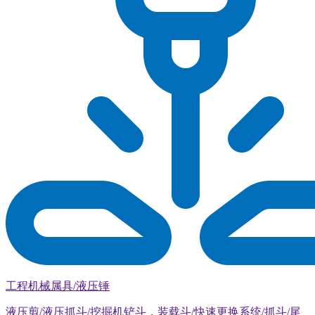
工程机械属具/液压锤
液压剪/液压抓斗/挖掘机铲斗，装载斗/快速更换系统/抓斗/尾