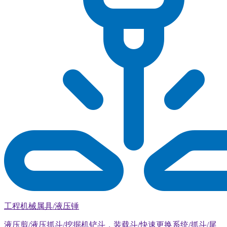
工程机械属具/液压锤
液压剪/液压抓斗/挖掘机铲斗，装载斗/快速更换系统/抓斗/尾