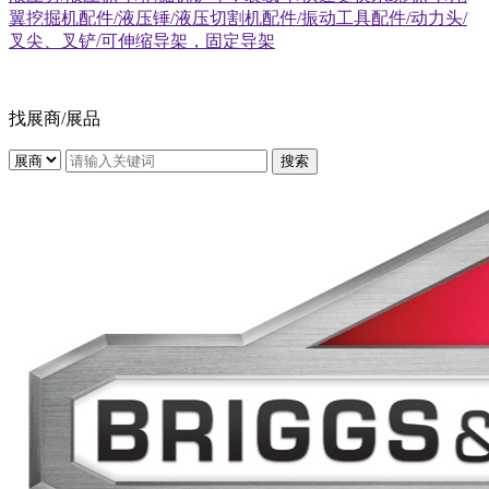
翼挖掘机配件/液压锤/液压切割机配件/振动工具配件/动力头/
叉尖、叉铲/可伸缩导架，固定导架
找展商/展品
搜索