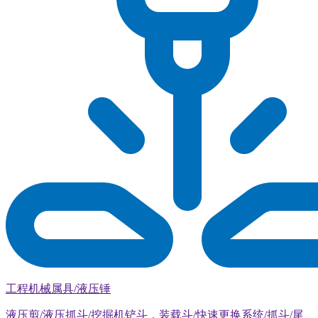
工程机械属具/液压锤
液压剪/液压抓斗/挖掘机铲斗，装载斗/快速更换系统/抓斗/尾