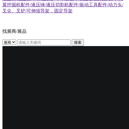
翼挖掘机配件/液压锤/液压切割机配件/振动工具配件/动力头/
叉尖、叉铲/可伸缩导架，固定导架
找展商/展品
搜索