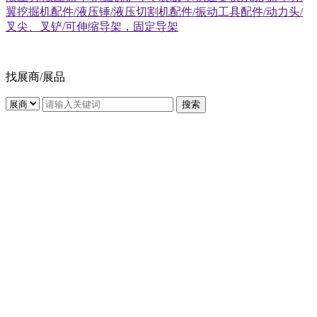
翼挖掘机配件/液压锤/液压切割机配件/振动工具配件/动力头/
叉尖、叉铲/可伸缩导架，固定导架
找展商/展品
搜索