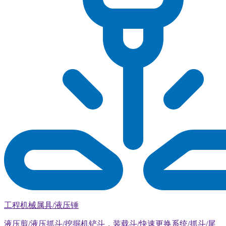
工程机械属具/液压锤
液压剪/液压抓斗/挖掘机铲斗，装载斗/快速更换系统/抓斗/尾