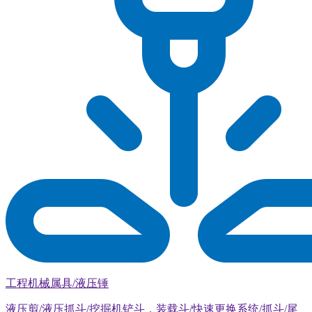
工程机械属具/液压锤
液压剪/液压抓斗/挖掘机铲斗，装载斗/快速更换系统/抓斗/尾