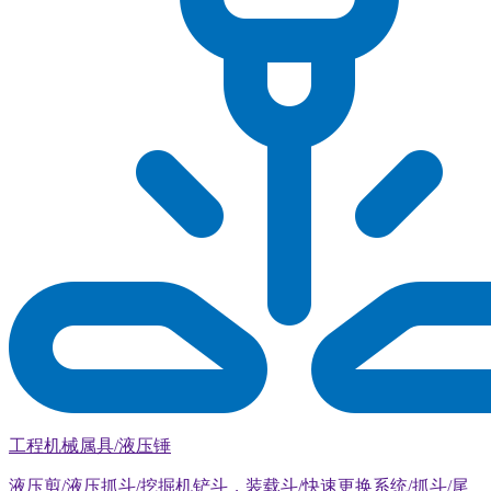
工程机械属具/液压锤
液压剪/液压抓斗/挖掘机铲斗，装载斗/快速更换系统/抓斗/尾