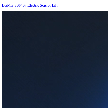
LGMG SS0407 Electric Scissor Lift