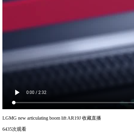
LGMG new articulating boom lift AR19J
收藏直播
6435次观看