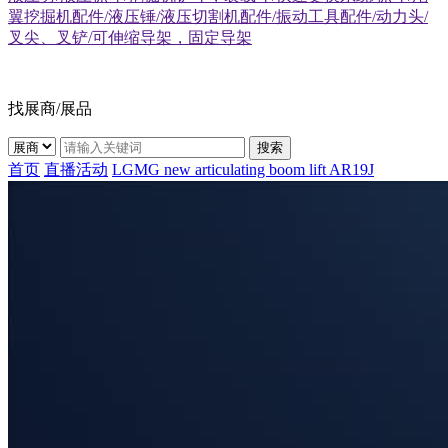
翼挖掘机配件/液压锤/液压切割机配件/振动工具配件/动力头/
叉尖、叉铲/可伸缩导架，固定导架
找展商/展品
搜索
首页
直播活动
LGMG new articulating boom lift AR19J