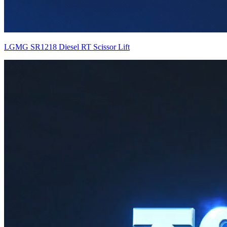
LGMG SR1218 Diesel RT Scissor Lift