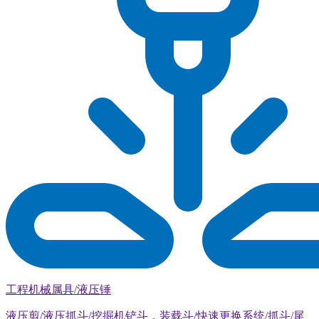
工程机械属具/液压锤
液压剪/液压抓斗/挖掘机铲斗，装载斗/快速更换系统/抓斗/尾