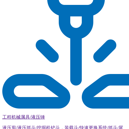
工程机械属具/液压锤
液压剪/液压抓斗/挖掘机铲斗，装载斗/快速更换系统/抓斗/尾