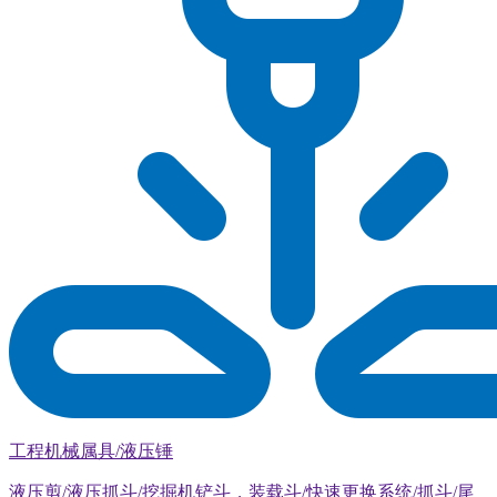
工程机械属具/液压锤
液压剪/液压抓斗/挖掘机铲斗，装载斗/快速更换系统/抓斗/尾