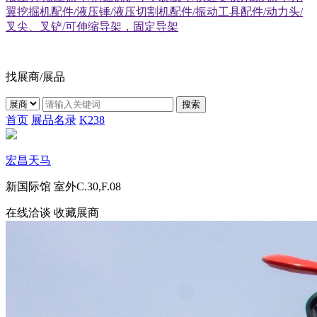
翼挖掘机配件/液压锤/液压切割机配件/振动工具配件/动力头/
叉尖、叉铲/可伸缩导架，固定导架
找展商/展品
搜索
首页
展品名录
K238
宏昌天马
新国际馆
室外C.30,F.08
在线洽谈
收藏展商