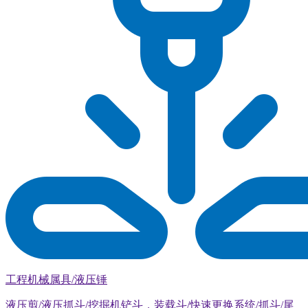
工程机械属具/液压锤
液压剪/液压抓斗/挖掘机铲斗，装载斗/快速更换系统/抓斗/尾