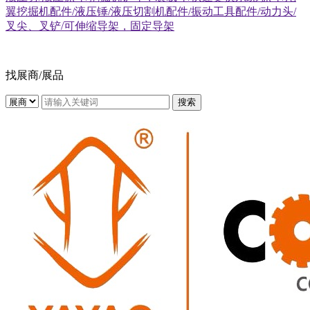
翼挖掘机配件/液压锤/液压切割机配件/振动工具配件/动力头/
叉尖、叉铲/可伸缩导架，固定导架
找展商/展品
搜索