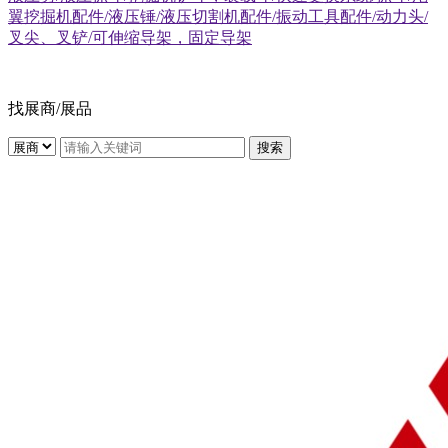
翼挖掘机配件/液压锤/液压切割机配件/振动工具配件/动力头/
叉尖、叉铲/可伸缩导架，固定导架
找展商/展品
搜索