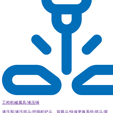
工程机械属具/液压锤
液压剪/液压抓斗/挖掘机铲斗，装载斗/快速更换系统/抓斗/尾