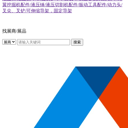
翼挖掘机配件/液压锤/液压切割机配件/振动工具配件/动力头/
叉尖、叉铲/可伸缩导架，固定导架
找展商/展品
搜索