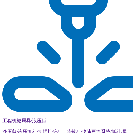
工程机械属具/液压锤
液压剪/液压抓斗/挖掘机铲斗，装载斗/快速更换系统/抓斗/尾