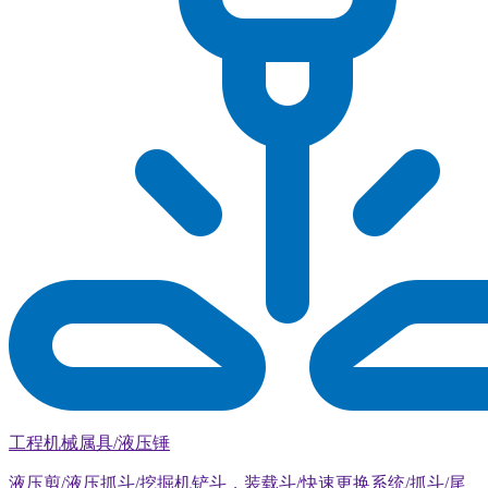
工程机械属具/液压锤
液压剪/液压抓斗/挖掘机铲斗，装载斗/快速更换系统/抓斗/尾