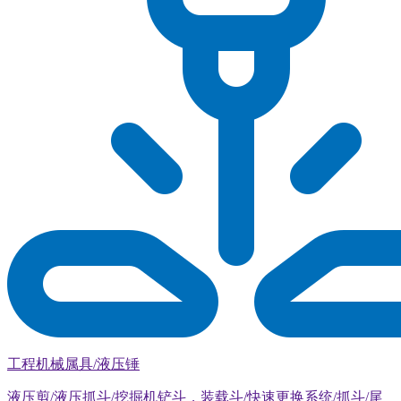
工程机械属具/液压锤
液压剪/液压抓斗/挖掘机铲斗，装载斗/快速更换系统/抓斗/尾