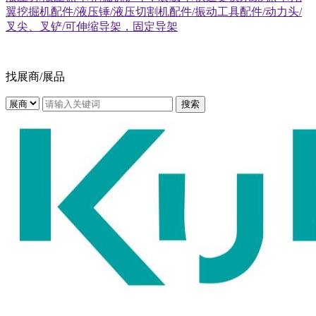
翼挖掘机配件/液压锤/液压切割机配件/振动工具配件/动力头/
叉尖、叉铲/可伸缩导架，固定导架
找展商/展品
搜索