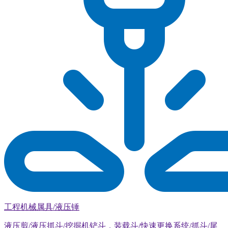
工程机械属具/液压锤
液压剪/液压抓斗/挖掘机铲斗，装载斗/快速更换系统/抓斗/尾