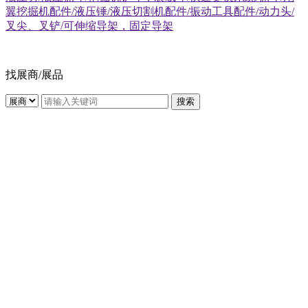
翼挖掘机配件/液压锤/液压切割机配件/振动工具配件/动力头/
叉尖、叉铲/可伸缩导架，固定导架
找展商/展品
搜索