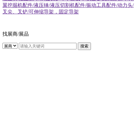
翼挖掘机配件/液压锤/液压切割机配件/振动工具配件/动力头/
叉尖、叉铲/可伸缩导架，固定导架
找展商/展品
搜索