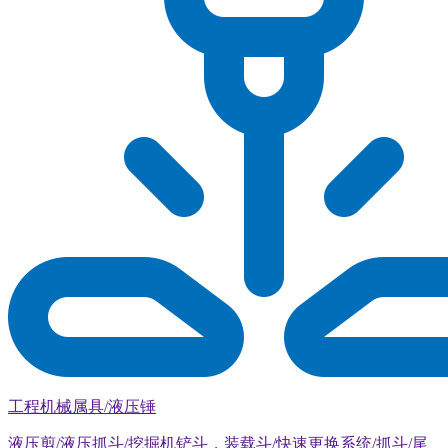
工程机械属具/液压锤
液压剪/液压抓斗/挖掘机铲斗，装载斗/快速更换系统/抓斗/尾