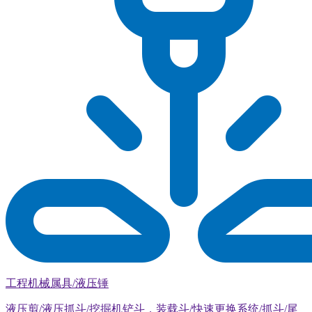
工程机械属具/液压锤
液压剪/液压抓斗/挖掘机铲斗，装载斗/快速更换系统/抓斗/尾